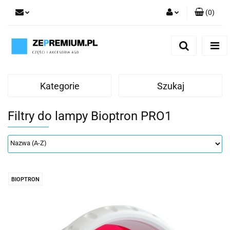
(
0
)
Zaloguj się
Zarejestruj się
Dodaj zgłoszenie
Kategorie
Szukaj
Filtry do lampy Bioptron PRO1
BIOPTRON