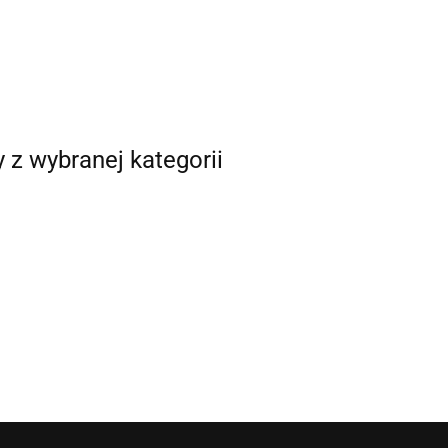
lampy Bioptron Compact
130.00
III
95.00
y z wybranej kategorii