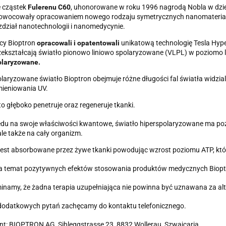
e cząstek
Fulerenu C60
, uhonorowane w roku 1996 nagrodą Nobla w dzie
aowocowały opracowaniem nowego rodzaju symetrycznych nanomateriał
dział nanotechnologii i nanomedycynie.
y Bioptron
opracowali i opatentowali
unikatową technologię Tesla Hyper
zekształcają światło pionowo liniowo spolaryzowane (VLPL) w poziomo
olaryzowane.
laryzowane światło Bioptron obejmuje różne długości fal światła widzi
mieniowania UV.
to głęboko penetruje oraz regeneruje tkanki.
du na swoje właściwości kwantowe, światło hiperspolaryzowane ma pozy
ale także na cały organizm.
 jest absorbowane przez żywe tkanki powodując wzrost poziomu ATP, k
na temat pozytywnych efektów stosowania produktów medycznych Biopt
namy, że żadna terapia uzupełniająca nie powinna być uznawana za alte
 dodatkowych pytań zachęcamy do kontaktu telefonicznego.
t: BIOPTRON AG, Sihleggstrasse 23, 8832 Wollerau, Szwajcaria