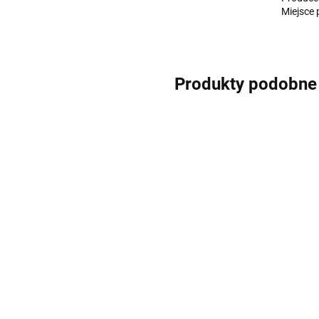
Miejsce 
Produkty podobne
Etui do filtrów
Bioptron PRO1
Reduktor
lampy Bi
221.00
Medall
139.00
Filtr czerwony z oprawką
do lampy Bioptron Pro 1