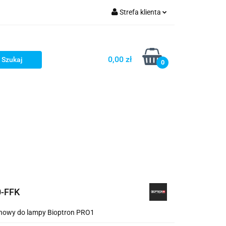
Strefa klienta
Zaloguj się
Zarejestruj się
0,00 zł
0
Dodaj zgłoszenie
ŻE
BLOG
WYPRZEDAŻ
0-FFK
renowy do lampy Bioptron PRO1