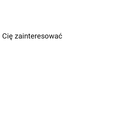
 Cię zainteresować
Główka do statywu do
Główka do statywu do
lampy Bioptron Medall