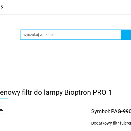
05
POWIETRZE
WODA
ZDROWIE
AGD
WY
NOŻE
BLOG
WYPRZEDAŻ
ZDROWIE
AGD
SYSTEM PRÓŻNIOWY
NO
renowy filtr do lampy Bioptron PRO 1
ON
Symbol:
PAG-99
Dodatkowy filtr fule