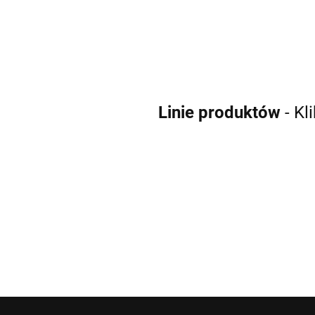
538.00
Linie produktów
- Kl