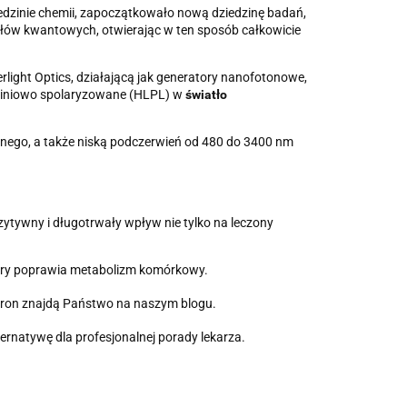
dzinie chemii, zapoczątkowało nową dziedzinę badań,
ów kwantowych, otwierając w ten sposób całkowicie
light Optics, działającą jak generatory nanofotonowe,
 liniowo spolaryzowane (HLPL) w
światło
alnego, a także niską podczerwień od 480 do 3400 nm
tywny i długotrwały wpływ nie tylko na leczony
tóry poprawia metabolizm komórkowy.
ron znajdą Państwo na naszym blogu.
rnatywę dla profesjonalnej porady lekarza.