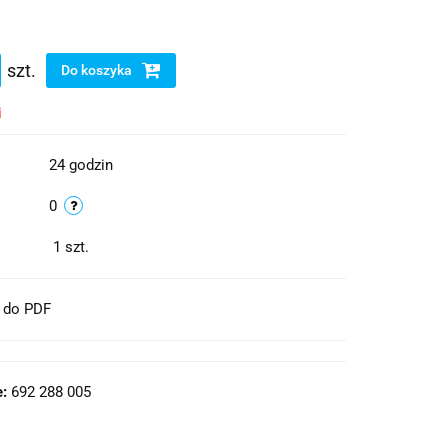
szt.
Do koszyka
i
24 godzin
0
1
szt.
t do PDF
:
692 288 005