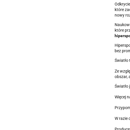
Odkryci
które z
nowy roz
Naukowc
które pr
hipersp
Hiperspo
bez pro
Światło 
Ze wzglę
obszar, 
Światło
Więcej 
Przypomi
W razie
Producen