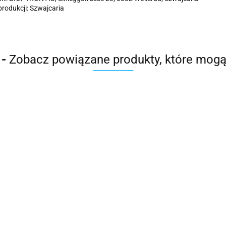
produkcji: Szwajcaria
 -
Zobacz powiązane produkty, które mogą
Etui do
Medolight
Z4L
85.00
 do
optron
Fulerenowy filtr do
Fulerenowy filtr do
lampy Bioptron
lampy Bioptron
Medall
Compact
673.00