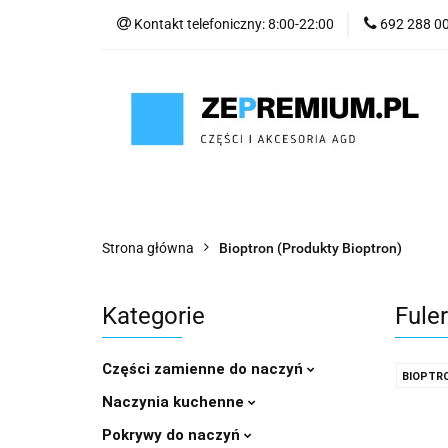
Kontakt telefoniczny: 8:00-22:00
692 288 0
GOTOWANIE
SYSTEM PRÓŻNIO
GOTOWANIE
POWIETRZE
WODA
Strona główna
Bioptron (Produkty Bioptron)
Kategorie
Fule
Części zamienne do naczyń
BIOPTR
Naczynia kuchenne
Pokrywy do naczyń