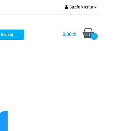
Strefa klienta
Zaloguj się
Zarejestruj się
0,00 zł
0
Dodaj zgłoszenie
ŻE
BLOG
WYPRZEDAŻ