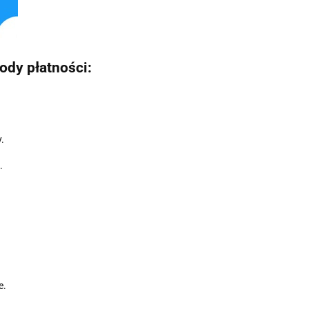
ody płatności:
.
.
e.