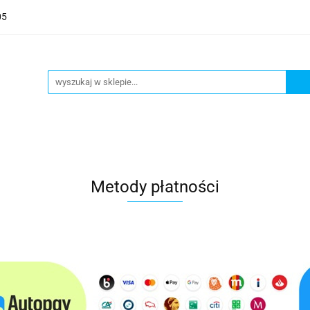
05
POWIETRZE
WODA
ZDROWIE
AGD
WY
NOŻE
BLOG
WYPRZEDAŻ
ZDROWIE
AGD
SYSTEM PRÓŻNIOWY
NO
Metody płatności