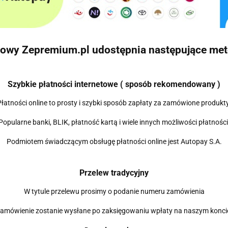
towy Zepremium.pl udostępnia następujące met
Szybkie płatności internetowe ( sposób rekomendowany )
Płatności online to prosty i szybki sposób zapłaty za zamówione produkty
Popularne banki, BLIK, płatność kartą i wiele innych możliwości płatności
Podmiotem świadczącym obsługę płatności online jest Autopay S.A.
Przelew tradycyjny
W tytule przelewu prosimy o podanie numeru zamówienia
amówienie zostanie wysłane po zaksięgowaniu wpłaty na naszym konci