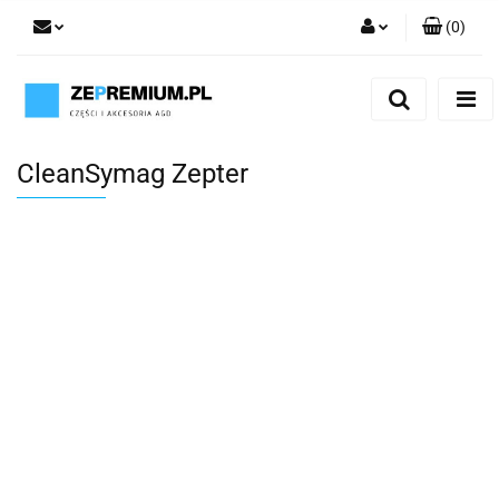
(
0
)
Zaloguj się
Zarejestruj się
Dodaj zgłoszenie
CleanSymag Zepter