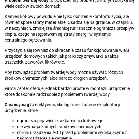
Problem twardej wody
to powszechny problem, z którym boryka się
wiele osób w swoich domach.
Kamień kotłowy powoduje nie tylko obniżenie komfortu życia, ale
również spore straty materialne. Osadza się na grzałce, w czajniku,
w naczyniach, zmniejsza średnicę rur i znacznie ogranicza przepływ
ciepła, czego następstwem są straty energii w systemie
centralnego ogrzewania.
Przyczynia się również do skracania czasu funkcjonowania wielu
urządzeń domowych takich jak pralki czy zmywarki, a także
uszczelek, zaworów, filtrów etc.
Aby rozwiązać problem twardej wody można używać różnych
środków chemicznych, albo bardzo drogich urządzeń.
Firma Zepter oferuje jednak bardzo proste w montażu urządzenie,
które doskonale radzi sobie z problemem twardej wody.
Cleansymag
to efektywne, ekologiczne i tanie w eksploatacji
urządzenie, które:
ogranicza pojawienie się kamienia kotłowego
nie wymaga żadnych środków chemicznych
chroni urządzenia AGD przed problemami wynikającymi z
nagromadzenia się kamienia