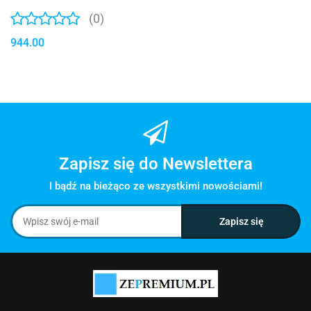
(0)
944.00
Zapisz się do Newslettera
I bądź na bieżąco ze wszystkimi nowościami!