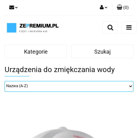
(
0
)
Zaloguj się
Zarejestruj się
Dodaj zgłoszenie
Kategorie
Szukaj
Urządzenia do zmiękczania wody