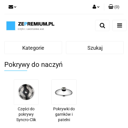
(
0
)
Zaloguj się
Zarejestruj się
Dodaj zgłoszenie
Kategorie
Szukaj
Pokrywy do naczyń
Części do
Pokrywki do
pokrywy
garnków i
Syncro-Clik
patelni