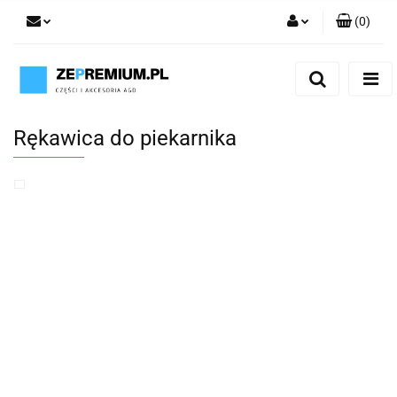
(
0
)
Zaloguj się
Zarejestruj się
Dodaj zgłoszenie
Rękawica do piekarnika