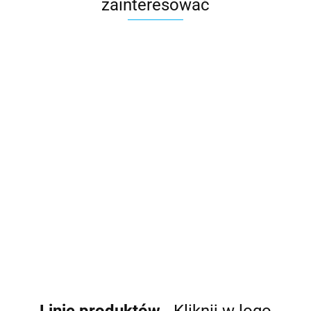
zainteresować
Rękawica
Obieraczka
Maselniczka
Zepter
Zepter
Zepter
45.00
36.00
Ochraniacz na
310.50
palce Zepter
25.00