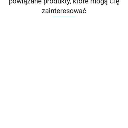
powiązane produkty, które mogą Cię
zainteresować
Folia
VacSy
63.00
Pokrywa Lexi Vacsy
16 cm
224.00
Pokrywa plastikowa do
miski Zepter
36.00