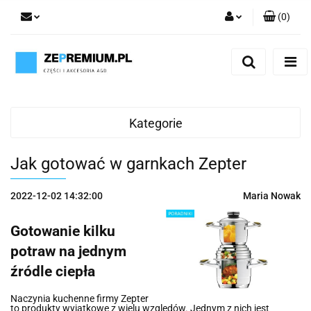
(
0
)
Zaloguj się
Zarejestruj się
Dodaj zgłoszenie
Kategorie
Jak gotować w garnkach Zepter
2022-12-02 14:32:00
Maria Nowak
Gotowanie kilku
potraw na jednym
źródle ciepła
Naczynia kuchenne firmy Zepter
to produkty wyjątkowe z wielu względów. Jednym z nich jest