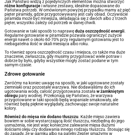
Jak Państwo widzą z pojedynczych elementów można stworzyć
różne konfiguracje
i własne zestawy, idealnie dopasowane do
Państwa potrzeb. W omówionym powyżej przypadku mamy aż pięć
pięter piramidy, gdzie przygotowywany jest cały obiad. Oczywiście
piramida może być mniejsza, składająca się z dwóch albo z trzech
pięter, wszystko zależy od potrzeb w danej chwili.
Gotowanie w taki sposób to naprawę
duża oszczędność energii
.
Regularne gotowanie w piramidzie pozwala ograniczyć zużycie
energii nawet o około 60-70% przy regularnym gotowaniu jest to
niebagatelna ilość w skali miesiąca albo roku.
To również spora oszczędność czasu i miejsca, co także ma duże
znaczenie, zwłaszcza, gdy musimy przygotować wiele potraw i
dobrze by było, gdyby wszystkie mogły zostać podane w tym
samym czasie.
Zdrowe gotowanie
Zwróćmy na koniec uwagę na sposób, w jaki ugotowane zostały
ziemniaki oraz pozostałe warzywa. Nie dodawaliśmy do ich
ugotowania wody, całość przygotowana została
w zamkniętym
obiegu
pary wodnej. Przekonają się Państwo, że warzywa
przygotowane w taki sposób będą wspaniale smakowały, ale
również będą pięknie wyglądały, zachowując swoje naturalne
kolory.
Również do mięsa nie dodano tłuszczu
. Każde mięso zawiera
bowiem w sobie wystarczającą ilość tłuszczu, niezbędną do jego
usmażenia, nie jest więc konieczne zalewanie mięsa dużymi
ilościami oleju czy dodawania innego rodzaju tłuszczu. Stosując się
do zasady, że w garnku albo na patelni Zepter smażymy w