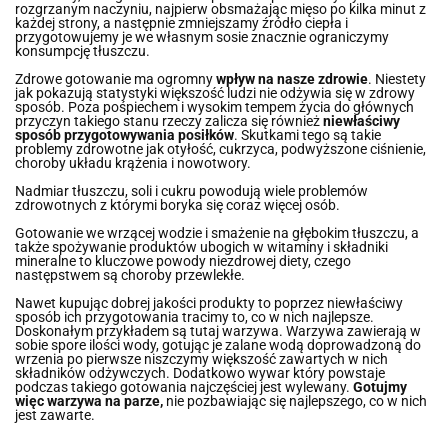
rozgrzanym naczyniu, najpierw obsmażając mięso po kilka minut z
każdej strony, a następnie zmniejszamy źródło ciepła i
przygotowujemy je we własnym sosie znacznie ograniczymy
konsumpcję tłuszczu.
Zdrowe gotowanie ma ogromny
wpływ na nasze zdrowie
. Niestety
jak pokazują statystyki większość ludzi nie odżywia się w zdrowy
sposób. Poza pośpiechem i wysokim tempem życia do głównych
przyczyn takiego stanu rzeczy zalicza się również
niewłaściwy
sposób przygotowywania posiłków
. Skutkami tego są takie
problemy zdrowotne jak otyłość, cukrzyca, podwyższone ciśnienie,
choroby układu krążenia i nowotwory.
Nadmiar tłuszczu, soli i cukru powodują wiele problemów
zdrowotnych z którymi boryka się coraz więcej osób.
Gotowanie we wrzącej wodzie i smażenie na głębokim tłuszczu, a
także spożywanie produktów ubogich w witaminy i składniki
mineralne to kluczowe powody niezdrowej diety, czego
następstwem są choroby przewlekłe.
Nawet kupując dobrej jakości produkty to poprzez niewłaściwy
sposób ich przygotowania tracimy to, co w nich najlepsze.
Doskonałym przykładem są tutaj warzywa. Warzywa zawierają w
sobie spore ilości wody, gotując je zalane wodą doprowadzoną do
wrzenia po pierwsze niszczymy większość zawartych w nich
składników odżywczych. Dodatkowo wywar który powstaje
podczas takiego gotowania najczęściej jest wylewany.
Gotujmy
więc warzywa na parze,
nie pozbawiając się najlepszego, co w nich
jest zawarte.