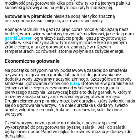
możliwość przygotowania kilku posiłków tylko na jednym palniku
kuchenki gazowej albo na jednym polu płyty indukcyjnej.
Gotowanie w piramidzie
niesie za sobą nie tylko znaczną
oszczędność czasu i miejsca, ale również pieniędzy.
Rosnące rachunki za gaz i za prąd coraz mocniej obciążają nasz
budżet, warto więc w pełni wykorzystać możliwości, jakie dają nam
garnki Zepter
i ograniczyć zużycie prądu i gazu przygotowując
posiłki w kilku naczyniach w tym samym czasie tylko na jednym
źródle ciepła, a także gotować oraz smażyć w niższych
temperaturach, co również istotnie wpłynie na zużycie energii.
Ekonomiczne gotowanie
Na początku przypominamy podstawową zasadę: do smażenia
używamy rozgrzanego garnka lub patelni, do gotowania bez
dodatku wody używamy naczynia zimnego. Szczegółowe metody
smażenia i gotowania omówiono
tutaj
.
Gotowanie w piramidzie na
jednym źródle ciepła zaczynamy od właściwego rozgrzania
pierwszego naczynia. Zazwyczaj będzie to duży garnek, w którym
możemy zacząć smażyć np. wcześniej przygotowane mięso.
Drugim elementem piramidy może być durszlak, który świetnie nada
się do ugotowania warzyw. Na dnie durszlaka układamy świeżo
umyte, wilgotne ziemniaki, kalafior, marchewkę, seler lub inne
warzywa.
Część warzyw można podać do obiadu, a pozostałą część
wykorzystać do przygotowania pysznej sałatki. Jeśli do sałatki
będą chcieli dodać Państwo jajka, to również można je dołożyć do
durszlaka.