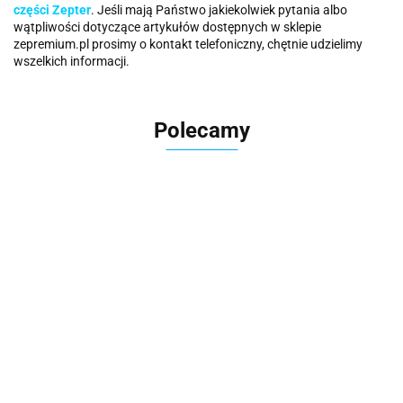
części Zepter
. Jeśli mają Państwo jakiekolwiek pytania albo
wątpliwości dotyczące artykułów dostępnych w sklepie
zepremium.pl prosimy o kontakt telefoniczny, chętnie udzielimy
wszelkich informacji.
Polecamy
Cleansy
Rękawi
Filtr
Filtry
Cleaner
Zepter
Słuchawka
wymienny
wymienne
3 filtry -
ZEP-
53.00
prysznicowa
do
do
Zestaw
TOP
45.00
500.00
479.00
Lotus
Therapy
Therapy
podstawowy
Zepter
487.00
278.50
Air Smart
Air Ion
do Edel
Wasser