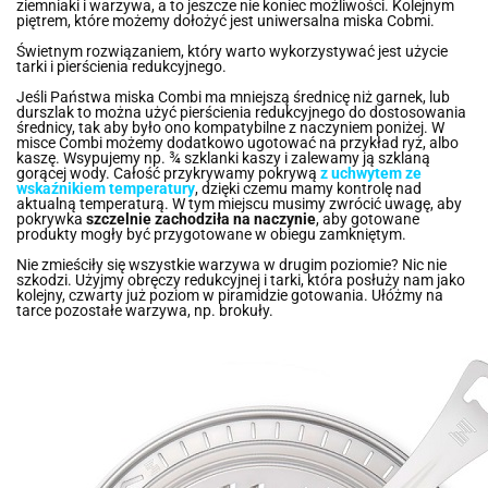
ziemniaki i warzywa, a to jeszcze nie koniec możliwości. Kolejnym
piętrem, które możemy dołożyć jest uniwersalna miska Cobmi.
Świetnym rozwiązaniem, który warto wykorzystywać jest użycie
tarki i pierścienia redukcyjnego.
Jeśli Państwa miska Combi ma mniejszą średnicę niż garnek, lub
durszlak to można użyć pierścienia redukcyjnego do dostosowania
średnicy, tak aby było ono kompatybilne z naczyniem poniżej. W
misce Combi możemy dodatkowo ugotować na przykład ryż, albo
kaszę. Wsypujemy np. ¾ szklanki kaszy i zalewamy ją szklaną
gorącej wody. Całość przykrywamy pokrywą
z uchwytem ze
wskaźnikiem temperatury
, dzięki czemu mamy kontrolę nad
aktualną temperaturą. W tym miejscu musimy zwrócić uwagę, aby
pokrywka
szczelnie zachodziła na naczynie
, aby gotowane
produkty mogły być przygotowane w obiegu zamkniętym.
Nie zmieściły się wszystkie warzywa w drugim poziomie? Nic nie
szkodzi. Użyjmy obręczy redukcyjnej i tarki, która posłuży nam jako
kolejny, czwarty już poziom w piramidzie gotowania. Ułóżmy na
tarce pozostałe warzywa, np. brokuły.