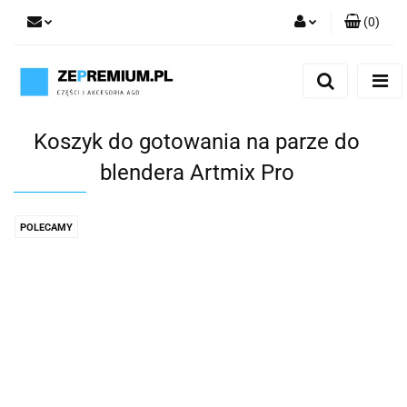
(
0
)
Zaloguj się
Zarejestruj się
Dodaj zgłoszenie
Koszyk do gotowania na parze do
blendera Artmix Pro
POLECAMY