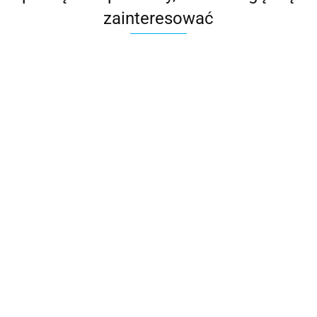
zainteresować
Artmix PRO
Zepter
2839.00
Kuchenka
indukcyjna Zepter
595.00
Osłona wygłuszająca do
blendera Artmix PRO
275.00