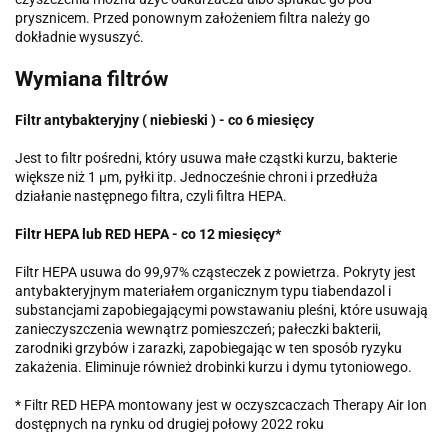
prysznicem. Przed ponownym założeniem filtra należy go
dokładnie wysuszyć.
Wymiana filtrów
Filtr antybakteryjny ( niebieski ) - co 6 miesięcy
Jest to filtr pośredni, który usuwa małe cząstki kurzu, bakterie
większe niż 1 μm, pyłki itp. Jednocześnie chroni i przedłuża
działanie następnego filtra, czyli filtra HEPA.
Filtr HEPA lub RED HEPA - co 12 miesięcy*
Filtr HEPA usuwa do 99,97% cząsteczek z powietrza. Pokryty jest
antybakteryjnym materiałem organicznym typu tiabendazol i
substancjami zapobiegającymi powstawaniu pleśni, które usuwają
zanieczyszczenia wewnątrz pomieszczeń; pałeczki bakterii,
zarodniki grzybów i zarazki, zapobiegając w ten sposób ryzyku
zakażenia. Eliminuje również drobinki kurzu i dymu tytoniowego.
* Filtr RED HEPA montowany jest w oczyszcaczach Therapy Air Ion
dostępnych na rynku od drugiej połowy 2022 roku