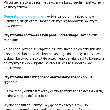
Płytkę generatora delikatnie czyścimy z kurzu
suchym
patyczkiem
kosmetycznym.
Generator jonów ujemnych
wytwarza ogromną ilość jonów
ujemnych, dzięki czemu można cieszyć się naprawdę świeżym
powietrzem.
Czyszczenie soczewek z tyłu panelu przedniego - raz na dwa
miesiące
Zdjąć panel przedni z urządzenia i użyć suchej ściereczki, miękkiej
szczoteczki lub patyczka kosmetycznego do usunięcia kurzu ze
wskaźnika trybu pracy z tyłu przedniego panelu. Jeśli to konieczne,
należy użyć lekko wilgotnej ściereczki, lecz bez środków do
polerowania.
Czyszczenie filtra wstępnego elektrostatycznego co 2 - 4
tygodnie
Filtr wstępny elektrostatyczny eliminuje większe cząsteczki kurzu,
pleśni, włosy, łupież, sierść itp.
Wyciągnąć filtr za uchwyt i wyjąć go z kasety filtrów. Do
czyszczenia można użyć odkurzacza albo spłukać go pod