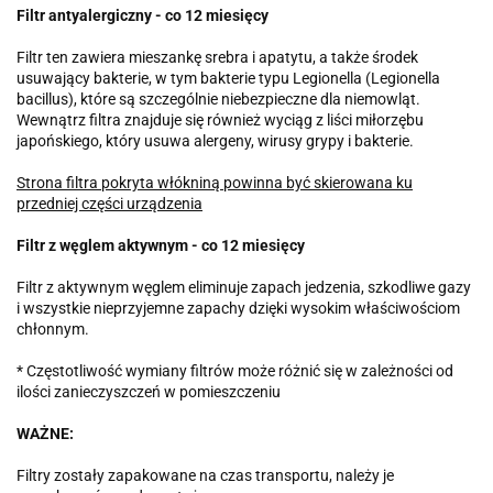
Filtr antyalergiczny - co 12 miesięcy
Filtr ten zawiera mieszankę srebra i apatytu, a także środek
usuwający bakterie, w tym bakterie typu Legionella (Legionella
bacillus), które są szczególnie niebezpieczne dla niemowląt.
Wewnątrz filtra znajduje się również wyciąg z liści miłorzębu
japońskiego, który usuwa alergeny, wirusy grypy i bakterie.
Strona filtra pokryta włókniną powinna być skierowana ku
przedniej części urządzenia
Filtr z węglem aktywnym - co 12 miesięcy
Filtr z aktywnym węglem eliminuje zapach jedzenia, szkodliwe gazy
i wszystkie nieprzyjemne zapachy dzięki wysokim właściwościom
chłonnym.
* Częstotliwość wymiany filtrów może różnić się w zależności od
ilości zanieczyszczeń w pomieszczeniu
WAŻNE:
Filtry zostały zapakowane na czas transportu, należy je