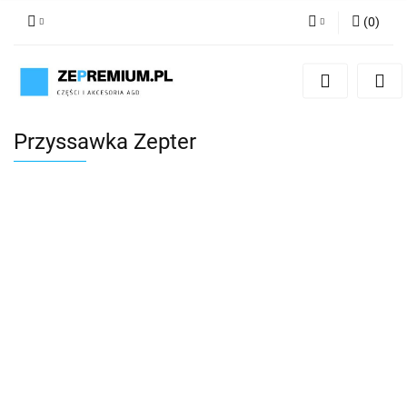
(
0
)
Zaloguj się
Zarejestruj się
Dodaj zgłoszenie
Przyssawka Zepter