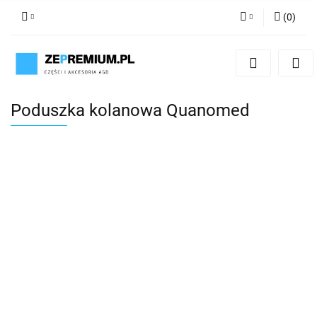
(
0
)
Zaloguj się
Zarejestruj się
Dodaj zgłoszenie
Poduszka kolanowa Quanomed