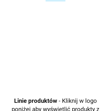
Artmix
Myion Z
PRO
PRO Zepter
Zepter
2839.00
Patelnia grillowa
Słuchawka
849.00
Zepter 28 cm
prysznicowa
Lotus
2397.00
487.00
Linie produktów
- Kliknij w logo
poniżej aby wyświetlić produkty z