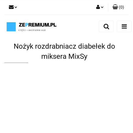
(
0
)
Zaloguj się
Zarejestruj się
Dodaj zgłoszenie
Nożyk rozdrabniacz diabełek do
miksera MixSy