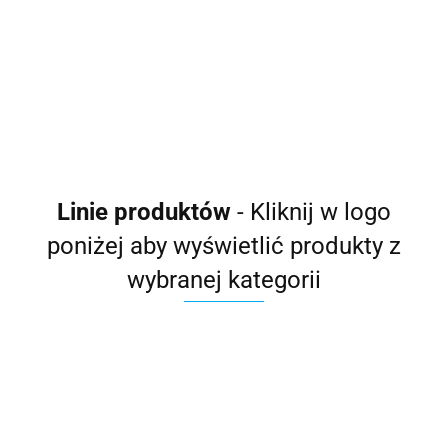
prysznicowa
uchwytu Lotus
Płytka natryskowa do
Lotus
487.00
78.50
słuchawki Lotus
45.50
Linie produktów
- Kliknij w logo
poniżej aby wyświetlić produkty z
wybranej kategorii