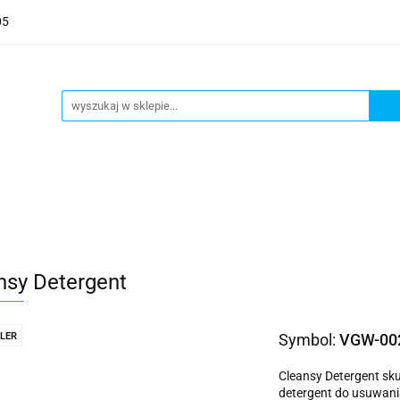
05
POWIETRZE
WODA
ZDROWIE
AGD
WY
NOŻE
BLOG
WYPRZEDAŻ
ZDROWIE
AGD
SYSTEM PRÓŻNIOWY
NO
nsy Detergent
LER
Symbol:
VGW-00
Cleansy Detergent sku
detergent do usuwania