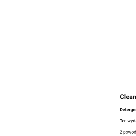
Clean
Deterge
Ten wyda
Z powod