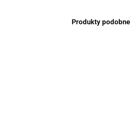
Produkty podobne
Rękawica Zepte
45.00
Cleansy Cleaner ZEP-TOP Zepter