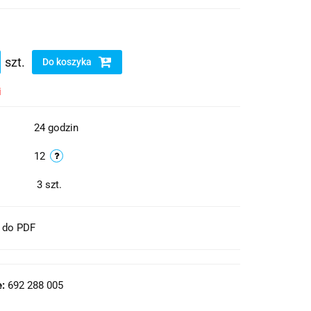
szt.
Do koszyka
i
24 godzin
12
3
szt.
t do PDF
:
692 288 005