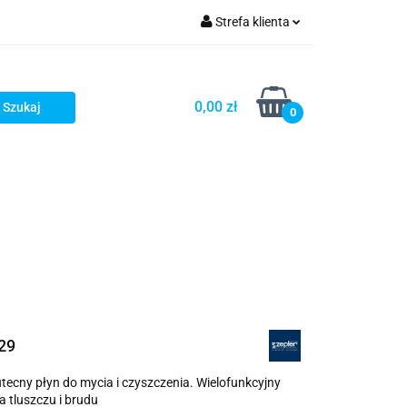
Strefa klienta
Zaloguj się
Zarejestruj się
0,00 zł
0
Dodaj zgłoszenie
ŻE
BLOG
WYPRZEDAŻ
29
tecny płyn do mycia i czyszczenia. Wielofunkcyjny
 tluszczu i brudu