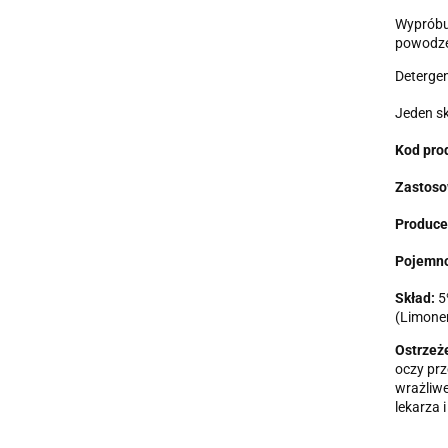
Wypróbuj
powodze
Detergen
Jeden sk
Kod pro
Zastoso
Produce
Pojemno
Skład:
5%
(Limonen
Ostrzeż
oczy prz
wrażliwe
lekarza 