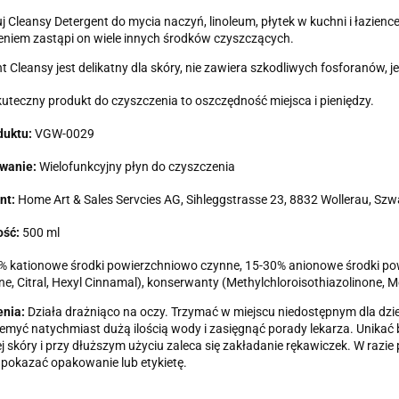
 Cleansy Detergent do mycia naczyń, linoleum, płytek w kuchni i łazience
niem zastąpi on wiele innych środków czyszczących.
t Cleansy jest delikatny dla skóry, nie zawiera szkodliwych fosforanów
uteczny produkt do czyszczenia to oszczędność miejsca i pieniędzy.
duktu:
VGW-0029
wanie:
Wielofunkcyjny płyn do czyszczenia
nt:
Home Art & Sales Servcies AG, Sihleggstrasse 23, 8832 Wollerau, Szw
ść:
500 ml
 kationowe środki powierzchniowo czynne, 15-30% anionowe środki pow
e, Citral, Hexyl Cinnamal), konserwanty (Methylchloroisothiazolinone, M
enia:
Działa drażniąco na oczy. Trzymać w miejscu niedostępnym dla dzi
emyć natychmiast dużą ilością wody i zasięgnąć porady lekarza. Unikać
j skóry i przy dłuższym użyciu zaleca się zakładanie rękawiczek. W razie
i pokazać opakowanie lub etykietę.