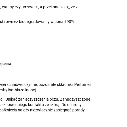
, wanny czy umywalki, a przekonasz się, że z
, jest również biodegradowalny w ponad 90%
ajcaria
ierzchniowo czynne; pozostałe składniki: Perfumes
ethylisothiazolinone)
eci. Unikać zanieczyszczenia oczu. Zanieczyszczone
 bezpośredniego kontaktu ze skórą. Do ochrony
 połknięcia należy niezwłocznie zasięgnąć porady