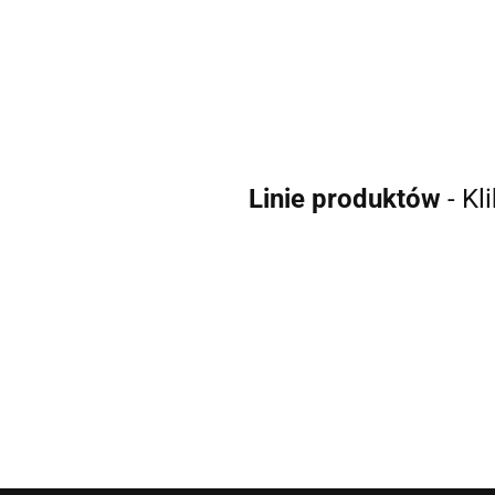
53.00
Linie produktów
- Kl